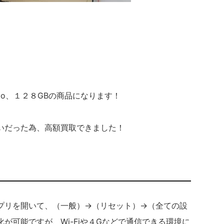
omo、１２８GBの商品になります！
いだった為、高額買取できました！
プリを開いて、（一般）→（リセット）→（全ての設
が可能ですが、Wi-Fiや４Gなどで通信できる環境に