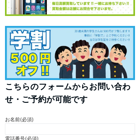
iPhone6 デ
¥29800〜お見積もり（内部の状態により価格
iPhone6plus
iPhone8plus
ータ復旧
が変化する可能性があります）復旧方法によっ
¥29800〜お見積もり（内部の状態により価
¥29800〜お見積もり（内部の状態により価
データ復旧・
データ復旧・
てはデータお渡し用に別途メディア代が必要で
格が変化する可能性があります）復旧方法に
格が変化する可能性があります）復旧方法に
復元
復元
よってはデータお渡し用に別途メディア代が
よってはデータお渡し用に別途メディア代が
す。
必要です。
必要です。
こちらのフォームからお問い合わ
せ・ご予約が可能です
お名前
(必須)
電話番号
(必須)