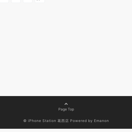
Page Top
© iPhone Station 葛西店
Powered by
Emanon