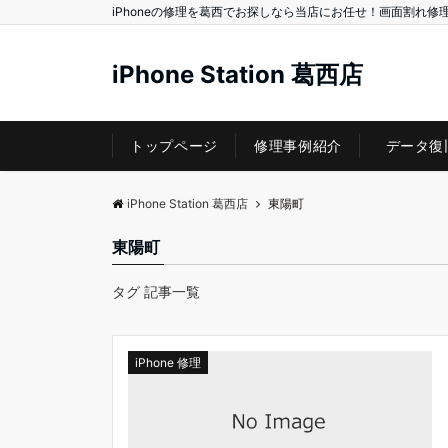
iPhoneの修理を葛西でお探しなら当店にお任せ！画面割れ修
iPhone Station 葛西店
トップページ
修理事例紹介
データ復
iPhone Station 葛西店
東陽町
東陽町
タグ 記事一覧
iPhone 修理