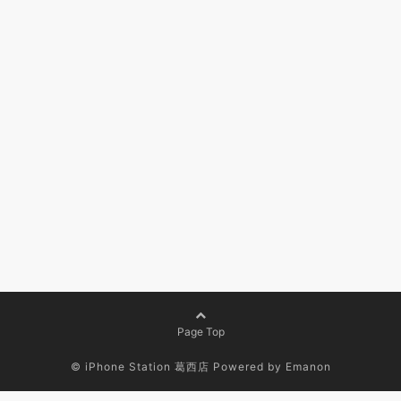
Page Top
© iPhone Station 葛西店
Powered by
Emanon